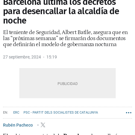
Barcelona ultima los decretos
para desencallar la alcaldía de
noche
El teniente de Seguridad, Albert Batlle, asegura que en
las “próximas semanas” se firmarán dos documentos
que definirán el modelo de gobernanza nocturna
27 septiembre, 2024
15:19
ERC
PSC - PARTIT DELS SOCIALISTES DE CATALUNYA
OCIO NOCTURNO
AYUNTAMIENTO DE BARCELONA
Rubén Pacheco