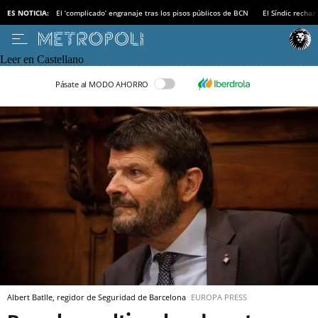
ES NOTICIA:
El ‘complicado’ engranaje tras los pisos públicos de BCN
El Síndic recha
Leer en Castellano
Pásate al MODO AHORRO
Albert Batlle, regidor de Seguridad de Barcelona
EUROPA PRESS