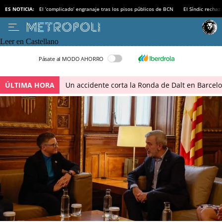
ES NOTICIA:
El ‘complicado’ engranaje tras los pisos públicos de BCN
El Síndic recha
Leer en Castellano
Pásate al MODO AHORRO
ÚLTIMA HORA
Un accidente corta la Ronda de Dalt en Barcel