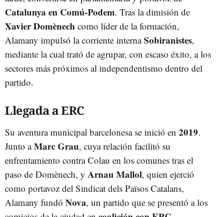
Catalunya en Comú-Podem
. Tras la dimisión de
Xavier Domènech
como líder de la formación,
Sobiranistes
Alamany impulsó la corriente interna
,
mediante la cual trató de agrupar, con escaso éxito, a los
sectores más próximos al independentismo dentro del
partido.
Llegada a ERC
2019
Su aventura municipal barcelonesa se inició en
.
Marc Grau
Junto a
, cuya relación facilitó su
enfrentamiento contra Colau en los comunes tras el
Arnau Mallol
paso de Domènech, y
, quien ejerció
como portavoz del Sindicat dels Països Catalans,
Nova
Alamany fundó
, un partido que se presentó a los
coalición con ERC
comicios de la ciudad en
.