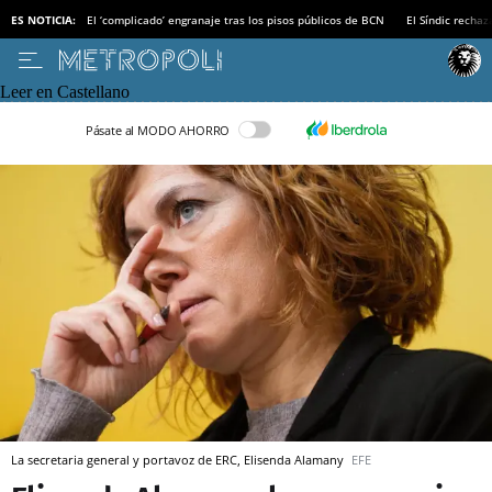
ES NOTICIA:
El ‘complicado’ engranaje tras los pisos públicos de BCN
El Síndic recha
Leer en Castellano
Pásate al MODO AHORRO
La secretaria general y portavoz de ERC, Elisenda Alamany
EFE