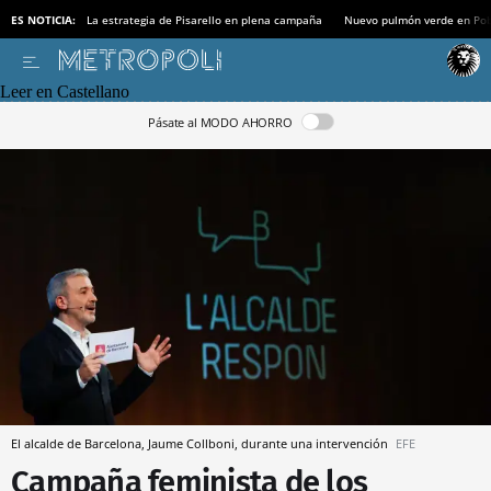
ES NOTICIA:
La estrategia de Pisarello en plena campaña
Nuevo pulmón verde en Po
Leer en Castellano
Pásate al MODO AHORRO
El alcalde de Barcelona, Jaume Collboni, durante una intervención
EFE
Campaña feminista de los