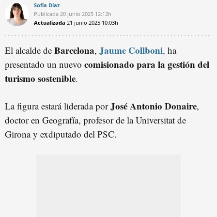
Sofía Díaz
Publicada
20 junio 2025
12:12h
Actualizada
21 junio 2025
10:03h
Barcelona
Jaume Collboni
El alcalde de
,
,
ha
comisionado para la gestión del
presentado un nuevo
turismo sostenible
.
José Antonio Donaire
La figura estará liderada por
,
doctor en Geografía, profesor de la Universitat de
Girona y exdiputado del PSC.