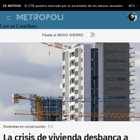
ES NOTICIA:
El CTB quiebra marcado por el escándalo de los abusos sexuales
BCN inv
Leer en Castellano
Pásate al MODO AHORRO
Viviendas en construcción
EFE
La crisis de vivienda desbanca a