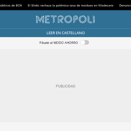
 públicos de BCN
El Síndic rechaza la polémica tasa de residuos en Viladecans
Denunci
LEER EN CASTELLANO
Pásate al MODO AHORRO