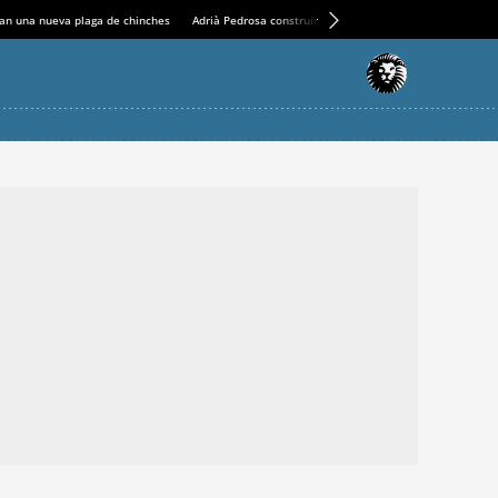
an una nueva plaga de chinches
Adrià Pedrosa construirá la nueva residencia en el Casin