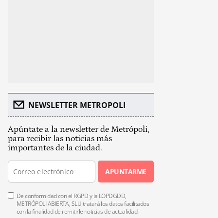
NEWSLETTER METROPOLI
Apúntate a la newsletter de Metrópoli,
para recibir las noticias más
importantes de la ciudad.
APUNTARME
De conformidad con el RGPD y la LOPDGDD,
METRÓPOLI ABIERTA, SLU tratará los datos facilitados
con la finalidad de remitirle noticias de actualidad.