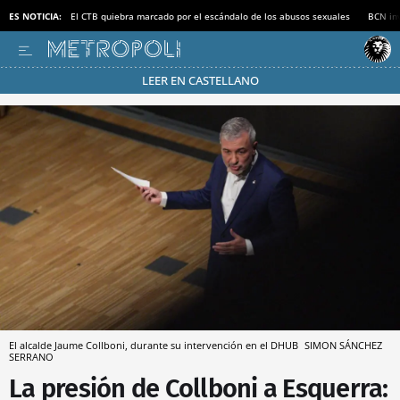
ES NOTICIA:
El CTB quiebra marcado por el escándalo de los abusos sexuales
BCN inv
LEER EN CASTELLANO
Pásate al MODO AHORRO
El alcalde Jaume Collboni, durante su intervención en el DHUB
SIMON SÁNCHEZ
SERRANO
La presión de Collboni a Esquerra: