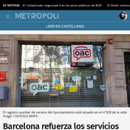
ES NOTICIA:
El ‘complicado’ engranaje tras los pisos públicos de BCN
El Síndic recha
LEER EN CASTELLANO
Pásate al MODO AHORRO
El registro auxiliar de verano del Ayuntamiento está situado en el nº328 de la calle
Aragó / GOOGLE MAPS
Barcelona refuerza los servicios