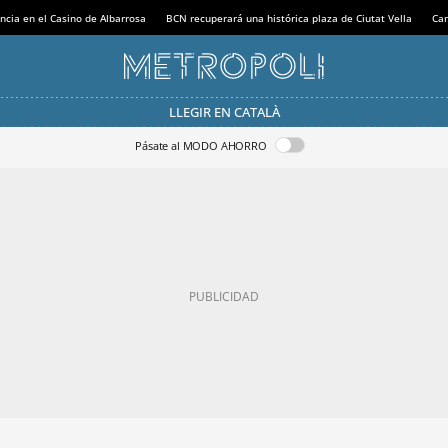
ncia en el Casino de Albarrosa
BCN recuperará una histórica plaza de Ciutat Vella
Can
LLEGIR EN CATALÀ
Pásate al MODO AHORRO