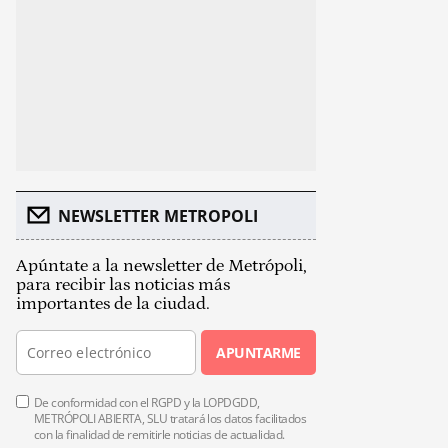
NEWSLETTER METROPOLI
Apúntate a la newsletter de Metrópoli,
para recibir las noticias más
importantes de la ciudad.
APUNTARME
De conformidad con el RGPD y la LOPDGDD,
METRÓPOLI ABIERTA, SLU tratará los datos facilitados
con la finalidad de remitirle noticias de actualidad.