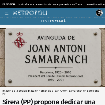
ES NOTICIA:
la diseñadora de vestidos de novia que resiste en Tiana
Inversión millon
LLEGIR EN CATALÀ
Pásate al MODO AHORRO
Imagen de la posible placa en homenaje a Joan Antoni Samaranch en Barcelona
PP
Sirera (PP) propone dedicar una