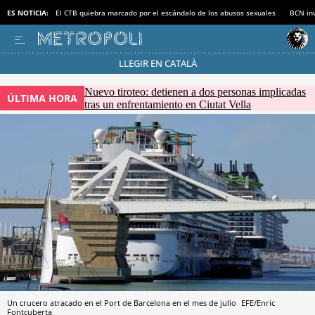
ES NOTICIA:
El CTB quiebra marcado por el escándalo de los abusos sexuales
BCN inv
LLEGIR EN CATALÀ
Pásate al MODO AHORRO
Nuevo tiroteo: detienen a dos personas implicadas
ÚLTIMA HORA
tras un enfrentamiento en Ciutat Vella
Un crucero atracado en el Port de Barcelona en el mes de julio
EFE/Enric
Fontcuberta