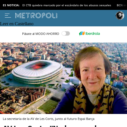
ES NOTICIA:
El CTB quiebra marcado por el escándalo de los abusos sexuales
BCN inv
Leer en Castellano
Pásate al MODO AHORRO
La secretaria de la AV de Les Corts, junto al futuro Espai Barça