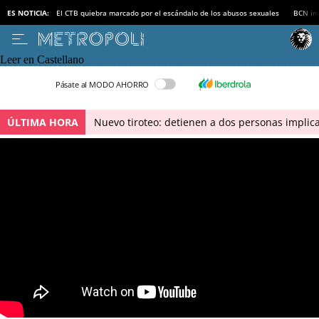
ES NOTICIA:
El CTB quiebra marcado por el escándalo de los abusos sexuales
BCN inv
Leer en Castellano
Pásate al MODO AHORRO
ÚLTIMA HORA
Nuevo tiroteo: detienen a dos personas implica