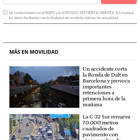
De conformidad con el RGPD y la LOPDGDD, METRÓPOLI ABIERTA, SLU tratará
los datos facilitados con la finalidad de remitirle noticias de actualidad.
MÁS EN MOVILIDAD
Un accidente corta
la Ronda de Dalt en
Barcelona y provoca
importantes
retenciones a
primera hora de la
mañana
La C-32 Sur renueva
70.000 metros
cuadrados de
pavimento con