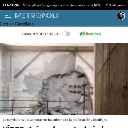
ES NOTICIA:
El ‘complicado’ engranaje tras los pisos públicos de BCN
El Síndic recha
Leer en Castellano
Pásate al MODO AHORRO
La tuneladora del aeropuerto ha culminado la perforación / @Adif_es