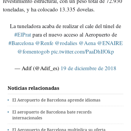
revestimiento estructural, con un peso total de 72.930
toneladas, y ha colocado 13.335 dovelas.
La tuneladora acaba de realizar el cale del túnel de
#ElPrat
para el nuevo acceso al Aeropuerto de
#Barcelona
@Renfe
@rodalies
@Aena
@ENAIRE
@fomentogob
pic.twitter.com/PaaDhIfOkp
— Adif (@Adif_es)
19 de diciembre de 2018
Noticias relacionadas
El Aeropuerto de Barcelona aprende idiomas
El aeropuerto de Barcelona bate records
internacionales
El Aeropuerto de Barcelona multiplica su oferta