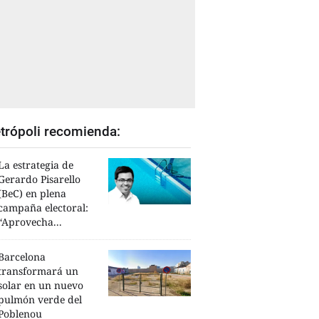
trópoli recomienda:
La estrategia de
Gerardo Pisarello
(BeC) en plena
campaña electoral:
“Aprovecha...
Barcelona
transformará un
solar en un nuevo
pulmón verde del
Poblenou