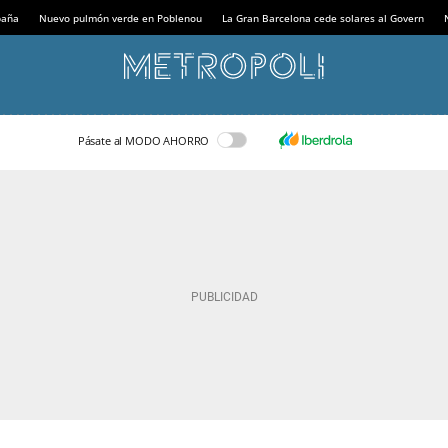
paña
Nuevo pulmón verde en Poblenou
La Gran Barcelona cede solares al Govern
Pásate al MODO AHORRO