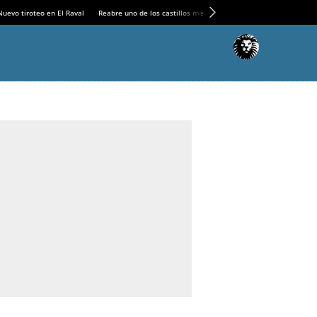
Nuevo tiroteo en El Raval
Reabre uno de los castillos medievales más espectaculares