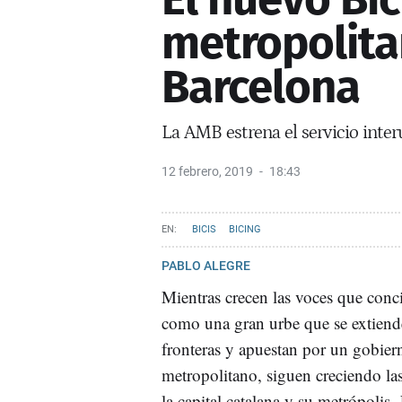
metropolita
Barcelona
La AMB estrena el servicio inter
12 febrero, 2019
18:43
BICIS
BICING
PABLO ALEGRE
Mientras crecen las voces que con
como una gran urbe que se extiende
fronteras y apuestan por un gobier
metropolitano, siguen creciendo las
la capital catalana y su metrópolis.