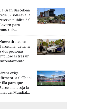
La Gran Barcelona
cede 52 solares a la
reserva pública del
Govern para
construir...
Nuevo tiroteo en
Barcelona: detienen
a dos personas
implicadas tras un
enfrentamiento...
Sirera exige
"firmeza" a Collboni
e Illa para que
Barcelona acoja la
final del Mundial...