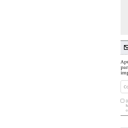
Apú
par
imp
D
M
c