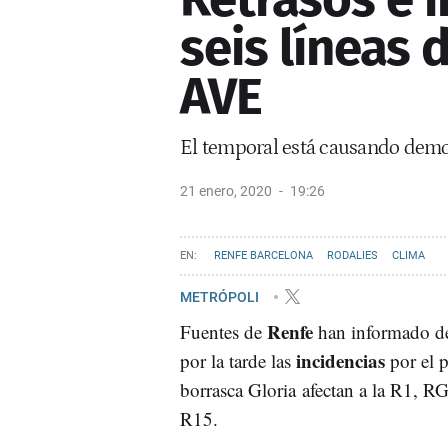
seis líneas 
AVE
El temporal está causando dem
21 enero, 2020
19:26
RENFE BARCELONA
RODALIES
CLIMA
METRÓPOLI
Renfe
Fuentes de
han informado de
incidencias
por la tarde las
por el p
borrasca Gloria afectan a la R1, R
R15.