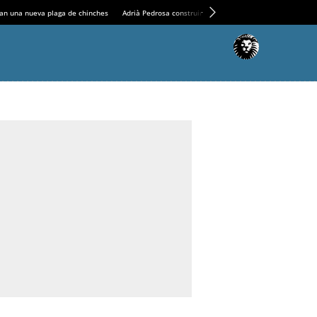
an una nueva plaga de chinches
Adrià Pedrosa construirá la nueva residencia en el Casin