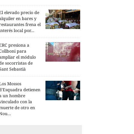
El elevado precio de
alquiler en bares y
restaurantes frena el
interés local por...
ERC presiona a
Collboni para
ampliar el módulo
de socorristas de
Sant Sebastià
Los Mossos
d'Esquadra detienen
a un hombre
vinculado con la
muerte de otro en
Nou...