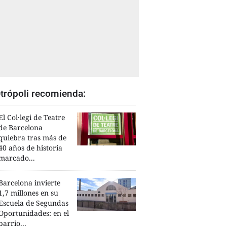
trópoli recomienda:
El Col·legi de Teatre
de Barcelona
quiebra tras más de
40 años de historia
marcado...
Barcelona invierte
1,7 millones en su
Escuela de Segundas
Oportunidades: en el
barrio...