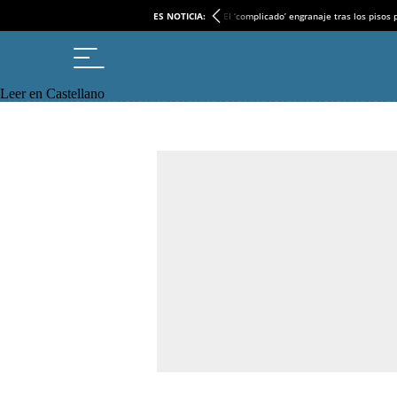
ES NOTICIA:
El ‘complicado’ engranaje tras los pisos
Leer en Castellano