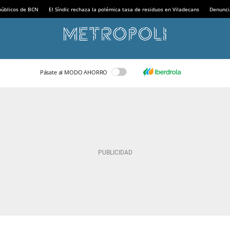
 públicos de BCN
El Síndic rechaza la polémica tasa de residuos en Viladecans
Denunci
Pásate al MODO AHORRO