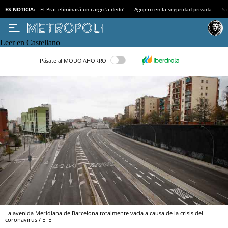
ES NOTICIA:
El Prat eliminará un cargo 'a dedo'
Agujero en la seguridad privada
Sa
Leer en Castellano
Pásate al MODO AHORRO
La avenida Meridiana de Barcelona totalmente vacía a causa de la crisis del
coronavirus / EFE