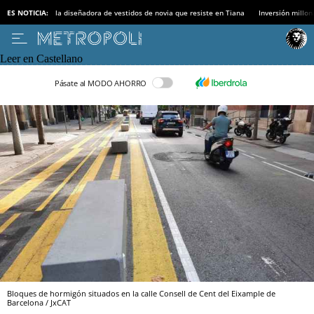
ES NOTICIA:
la diseñadora de vestidos de novia que resiste en Tiana
Inversión millon
Leer en Castellano
Pásate al MODO AHORRO
Bloques de hormigón situados en la calle Consell de Cent del Eixample de
Barcelona / JxCAT