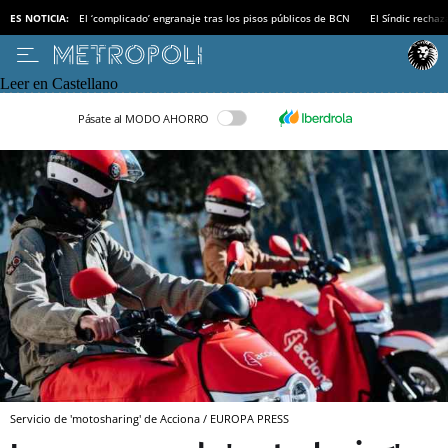
ES NOTICIA:
El ‘complicado’ engranaje tras los pisos públicos de BCN
El Síndic recha
Leer en Castellano
Pásate al MODO AHORRO
Servicio de 'motosharing' de Acciona / EUROPA PRESS