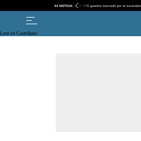
ES NOTICIA:
El CTB quiebra marcado por el escándal
Leer en Castellano