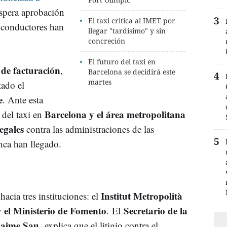
spera aprobación
El taxi critica al IMET por
s conductores han
llegar "tardísimo" y sin
concreción
El futuro del taxi en
de facturación
,
Barcelona se decidirá este
martes
ado el
e
. Ante esta
Barcelona y el área metropolitana
 del taxi en
legales
contra las administraciones de las
ca han llegado.
Institut Metropolità
acia tres instituciones: el
y el Ministerio de Fomento
Secretario de la
. El
Jaime Sau,
explica que el litigio contra el