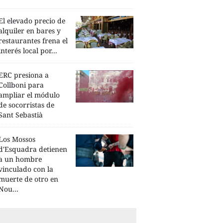
El elevado precio de
alquiler en bares y
restaurantes frena el
interés local por...
ERC presiona a
Collboni para
ampliar el módulo
de socorristas de
Sant Sebastià
Los Mossos
d'Esquadra detienen
a un hombre
vinculado con la
muerte de otro en
Nou...