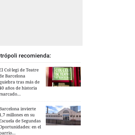
trópoli recomienda:
El Col·legi de Teatre
de Barcelona
quiebra tras más de
40 años de historia
marcado...
Barcelona invierte
1,7 millones en su
Escuela de Segundas
Oportunidades: en el
barrio...