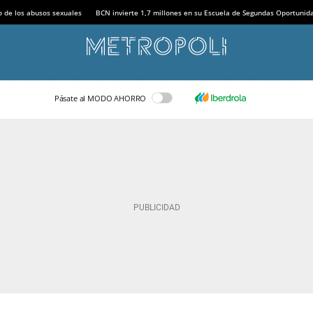
o de los abusos sexuales
BCN invierte 1,7 millones en su Escuela de Segundas Oportunid
Pásate al MODO AHORRO