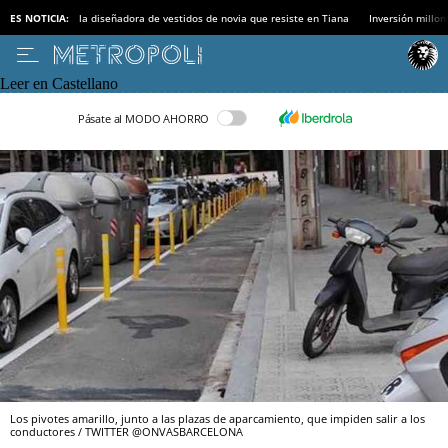
ES NOTICIA:
la diseñadora de vestidos de novia que resiste en Tiana
Inversión millon
Leer en Castellano
Pásate al MODO AHORRO
Los pivotes amarillo, junto a las plazas de aparcamiento, que impiden salir a los
conductores / TWITTER @ONVASBARCELONA