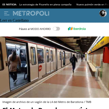
ES NOTICIA:
La estrategia de Pisarello en plena campaña
Nuevo pulmón verde en Po
Leer en Castellano
Pásate al MODO AHORRO
Imagen de archivo de un vagón de la L4 del Metro de Barcelona / TMB