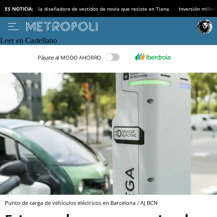
ES NOTICIA:
la diseñadora de vestidos de novia que resiste en Tiana
Inversión millon
Leer en Castellano
Pásate al MODO AHORRO
Punto de carga de vehículos eléctricos en Barcelona / AJ BCN