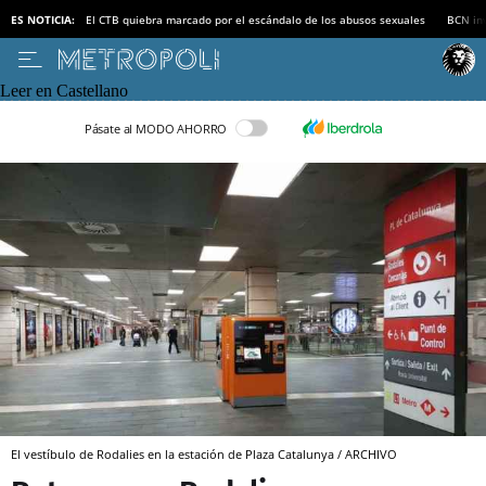
ES NOTICIA:
El CTB quiebra marcado por el escándalo de los abusos sexuales
BCN inv
Leer en Castellano
Pásate al MODO AHORRO
El vestíbulo de Rodalies en la estación de Plaza Catalunya / ARCHIVO