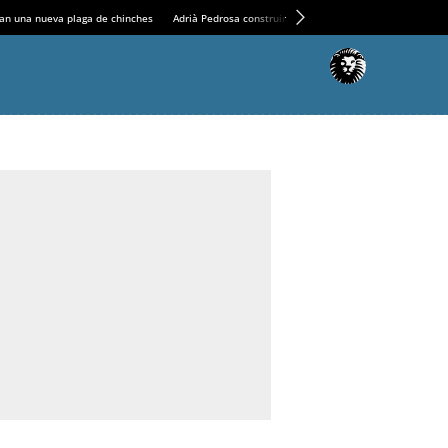
an una nueva plaga de chinches
Adrià Pedrosa construirá la nueva residencia en el Casin