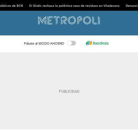
 públicos de BCN
El Síndic rechaza la polémica tasa de residuos en Viladecans
Denunci
Pásate al MODO AHORRO