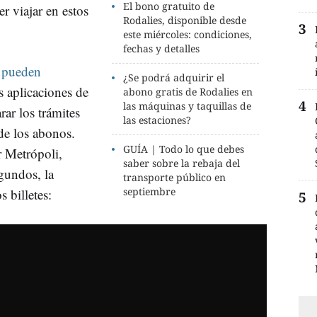
El bono gratuito de
r viajar en estos
Rodalies, disponible desde
este miércoles: condiciones,
fechas y detalles
s pueden
¿Se podrá adquirir el
s aplicaciones de
abono gratis de Rodalies en
las máquinas y taquillas de
ar los trámites
las estaciones?
 de los abonos.
GUÍA | Todo lo que debes
r Metrópoli,
saber sobre la rebaja del
gundos, la
transporte público en
septiembre
 billetes: