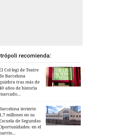
trópoli recomienda:
El Col·legi de Teatre
de Barcelona
quiebra tras más de
40 años de historia
marcado...
Barcelona invierte
1,7 millones en su
Escuela de Segundas
Oportunidades: en el
barrio...