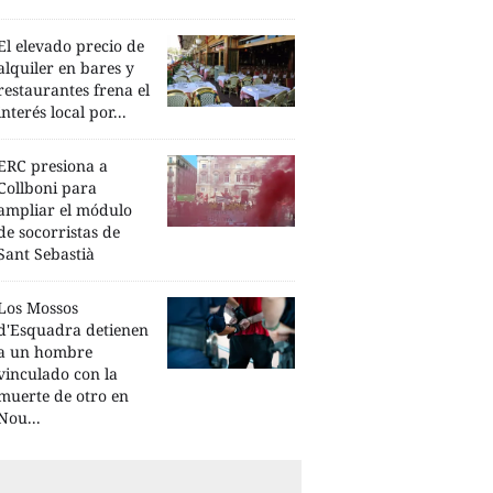
El elevado precio de
alquiler en bares y
restaurantes frena el
interés local por...
ERC presiona a
Collboni para
ampliar el módulo
de socorristas de
Sant Sebastià
Los Mossos
d'Esquadra detienen
a un hombre
vinculado con la
muerte de otro en
Nou...