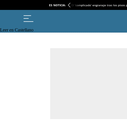
ES NOTICIA:
El ‘complicado’ engranaje tras los pisos
Leer en Castellano