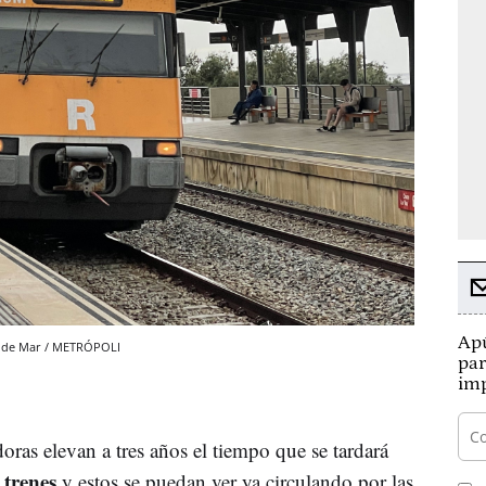
Apú
ra de Mar / METRÓPOLI
par
imp
ras elevan a tres años el tiempo que se tardará
 trenes
y estos se puedan ver ya circulando por las