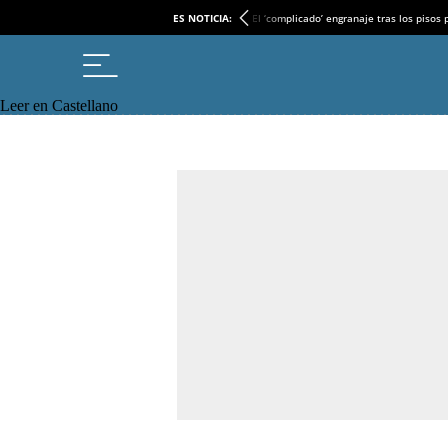
ES NOTICIA:
El ‘complicado’ engranaje tras los pisos
Leer en Castellano