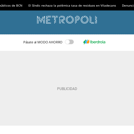
 públicos de BCN
El Síndic rechaza la polémica tasa de residuos en Viladecans
Denunci
Pásate al MODO AHORRO