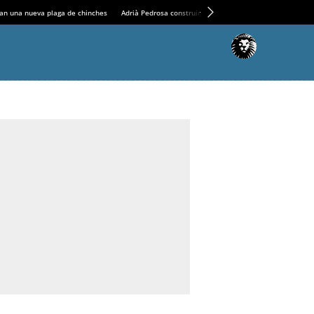
an una nueva plaga de chinches
Adrià Pedrosa construirá la nueva residencia en el Casin