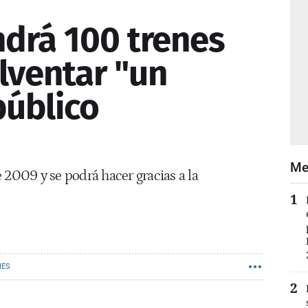
ndrá 100 trenes
lventar "un
público
Me
 2009 y se podrá hacer gracias a la
IES