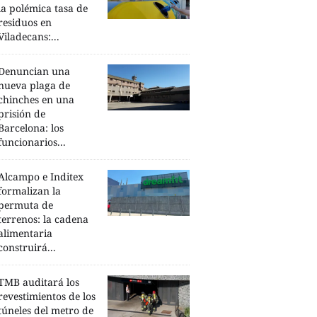
la polémica tasa de
residuos en
Viladecans:...
Denuncian una
nueva plaga de
chinches en una
prisión de
Barcelona: los
funcionarios...
Alcampo e Inditex
formalizan la
permuta de
terrenos: la cadena
alimentaria
construirá...
TMB auditará los
revestimientos de los
túneles del metro de