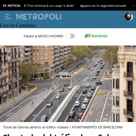
ES NOTICIA:
El Prat eliminará un cargo 'a dedo'
Agujero en la seguridad privada
Sa
Leer en Castellano
Pásate al MODO AHORRO
Túnel de Glòries abierto al tráfico rodado / AYUNTAMIENTO DE BARCELONA