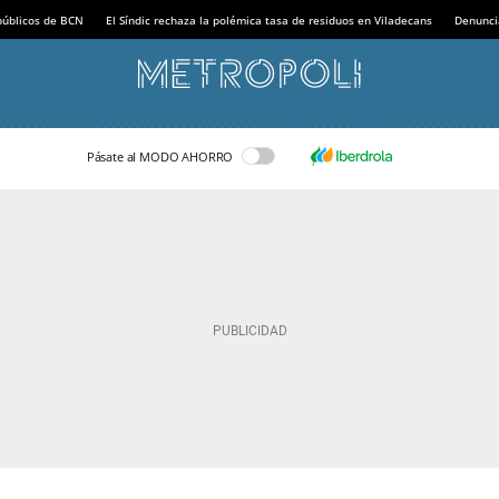
 públicos de BCN
El Síndic rechaza la polémica tasa de residuos en Viladecans
Denunci
Pásate al MODO AHORRO