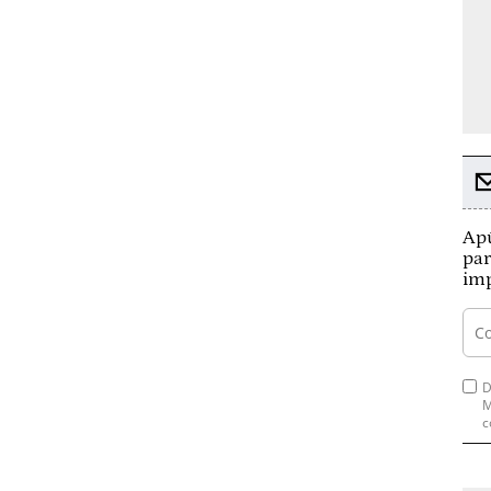
Apú
par
imp
D
M
c