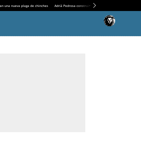
an una nueva plaga de chinches
Adrià Pedrosa construirá la nueva residencia en el Casin