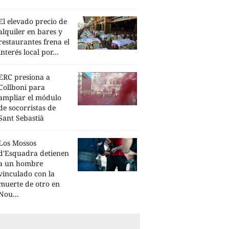
El elevado precio de
alquiler en bares y
restaurantes frena el
interés local por...
ERC presiona a
Collboni para
ampliar el módulo
de socorristas de
Sant Sebastià
Los Mossos
d'Esquadra detienen
a un hombre
vinculado con la
muerte de otro en
Nou...