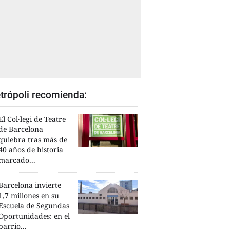
trópoli recomienda:
El Col·legi de Teatre
de Barcelona
quiebra tras más de
40 años de historia
marcado...
Barcelona invierte
1,7 millones en su
Escuela de Segundas
Oportunidades: en el
barrio...