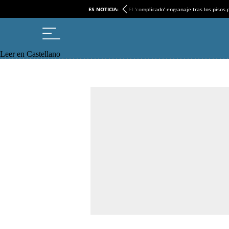
ES NOTICIA:
El ‘complicado’ engranaje tras los pisos
Leer en Castellano