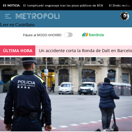
ES NOTICIA:
El ‘complicado’ engranaje tras los pisos públicos de BCN
El Síndic recha
Leer en Castellano
Pásate al MODO AHORRO
ÚLTIMA HORA
Un accidente corta la Ronda de Dalt en Barcel