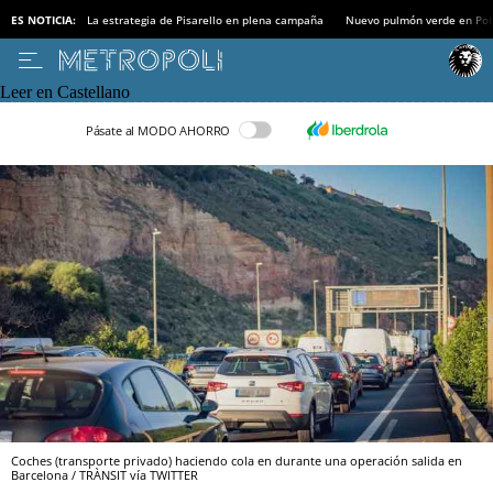
ES NOTICIA:
La estrategia de Pisarello en plena campaña
Nuevo pulmón verde en Po
Leer en Castellano
Pásate al MODO AHORRO
Coches (transporte privado) haciendo cola en durante una operación salida en
Barcelona / TRÀNSIT vía TWITTER