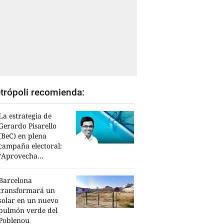
trópoli recomienda:
La estrategia de
Gerardo Pisarello
(BeC) en plena
campaña electoral:
“Aprovecha...
Barcelona
transformará un
solar en un nuevo
pulmón verde del
Poblenou