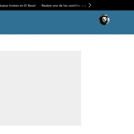
Nuevo tiroteo en El Raval
Reabre uno de los castillos medievales más espectaculares