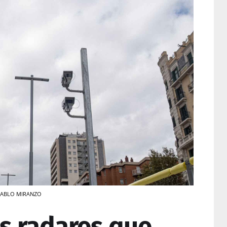
/ PABLO MIRANZO
os radares que