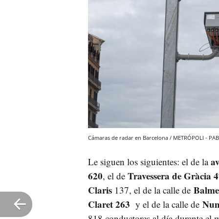
Cámaras de radar en Barcelona / METRÓPOLI - P
a
Le siguen los siguientes: el de la
620
Travessera de Gràcia 
, el de
Claris
Balme
137, el de la calle de
Claret 263
Num
y el de la calle de
818 conductores al día durante el 