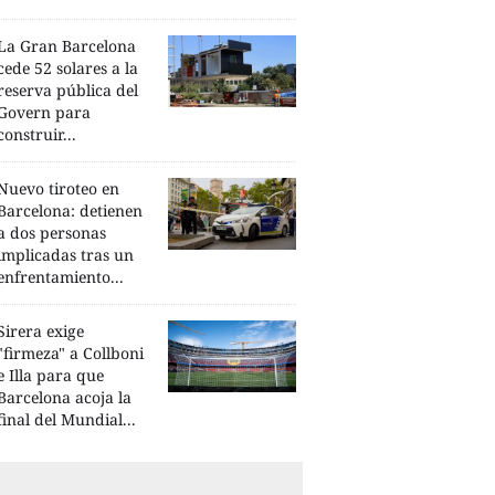
La Gran Barcelona
cede 52 solares a la
reserva pública del
Govern para
construir...
Nuevo tiroteo en
Barcelona: detienen
a dos personas
implicadas tras un
enfrentamiento...
Sirera exige
"firmeza" a Collboni
e Illa para que
Barcelona acoja la
final del Mundial...