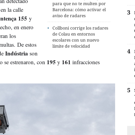
an detectado
para que no te multen por
en la calle
Barcelona: cómo activar el
aviso de radares
ntença
155
y
cho, en enero
Collboni corrige los radares
de Colau en entornos
eran los
escolares con un nuevo
multas. De estos
límite de velocidad
Indústria
de
son
195
161
o se estrenaron, con
y
infracciones