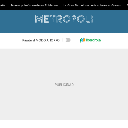
paña
Nuevo pulmón verde en Poblenou
La Gran Barcelona cede solares al Govern
Pásate al MODO AHORRO