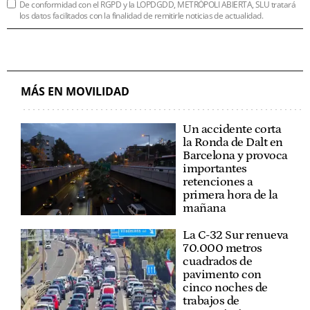
De conformidad con el RGPD y la LOPDGDD, METRÓPOLI ABIERTA, SLU tratará
los datos facilitados con la finalidad de remitirle noticias de actualidad.
MÁS EN MOVILIDAD
Un accidente corta
la Ronda de Dalt en
Barcelona y provoca
importantes
retenciones a
primera hora de la
mañana
La C-32 Sur renueva
70.000 metros
cuadrados de
pavimento con
cinco noches de
trabajos de