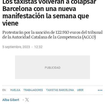
Los taxistas volverán a colapsar
Barcelona con una nueva
manifestación la semana que
viene
Protestarán por la sanción de 122.910 euros del tribunal
de la Autoridad Catalana de la Competencia (ACCO)
5 septiembre, 2023
12:32
HUELGA
TRABAJADORES
TAXISTAS BARCELONA
UBER
CABIFY
VTC
SINDICATOS
INSTITUT METROPOLITÀ DEL TAXI (IMET)
Alba Gibert