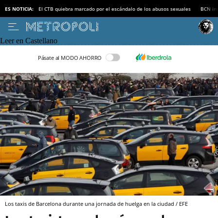
ES NOTICIA:
El CTB quiebra marcado por el escándalo de los abusos sexuales
BCN inv
Leer en Castellano
Pásate al MODO AHORRO
Los taxis de Barcelona durante una jornada de huelga en la ciudad / EFE