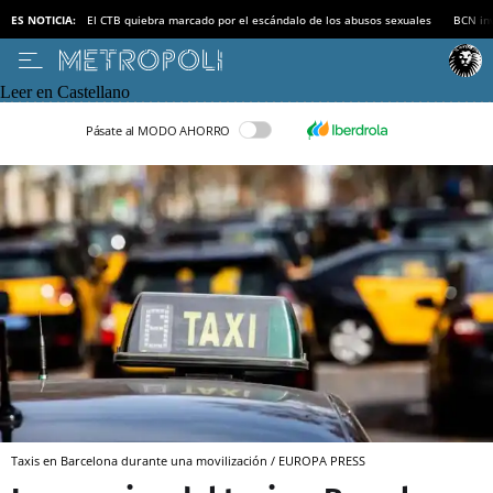
ES NOTICIA:
El CTB quiebra marcado por el escándalo de los abusos sexuales
BCN inv
Leer en Castellano
Pásate al MODO AHORRO
Taxis en Barcelona durante una movilización / EUROPA PRESS