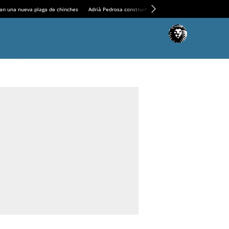
an una nueva plaga de chinches
Adrià Pedrosa construirá la nueva residencia en el Casin