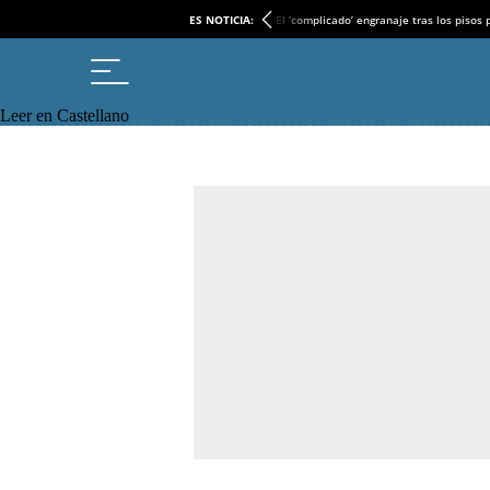
ES NOTICIA:
El ‘complicado’ engranaje tras los pisos
Leer en Castellano