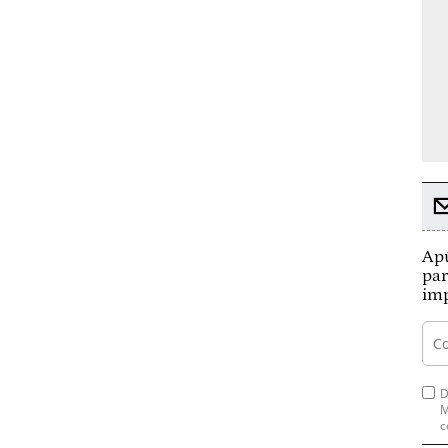
Apú
par
imp
D
M
c