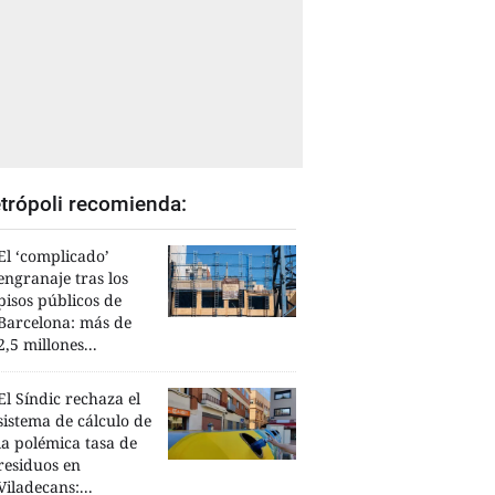
trópoli recomienda:
El ‘complicado’
engranaje tras los
pisos públicos de
Barcelona: más de
2,5 millones...
El Síndic rechaza el
sistema de cálculo de
la polémica tasa de
residuos en
Viladecans:...