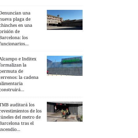
Denuncian una
nueva plaga de
chinches en una
prisión de
Barcelona: los
funcionarios...
Alcampo e Inditex
formalizan la
permuta de
terrenos: la cadena
alimentaria
construirá...
TMB auditará los
revestimientos de los
túneles del metro de
Barcelona tras el
incendio...