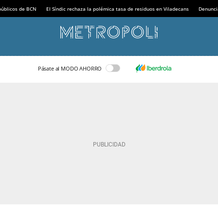
 públicos de BCN
El Síndic rechaza la polémica tasa de residuos en Viladecans
Denunci
Pásate al MODO AHORRO