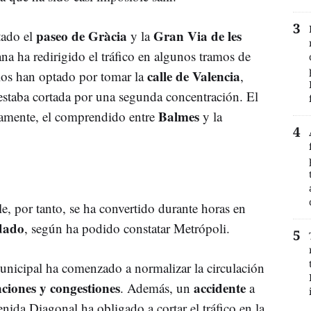
paseo de Gràcia
Gran Via de les
tado el
y la
na ha redirigido el tráfico en algunos tramos de
calle de Valencia
los han optado por tomar la
,
estaba cortada por una segunda concentración. El
Balmes
tamente, el comprendido entre
y la
le, por tanto, se ha convertido durante horas en
odado
, según ha podido constatar Metrópoli.
unicipal ha comenzado a normalizar la circulación
nciones y congestiones
accidente
. Además, un
a
nida Diagonal ha obligado a cortar el tráfico en la