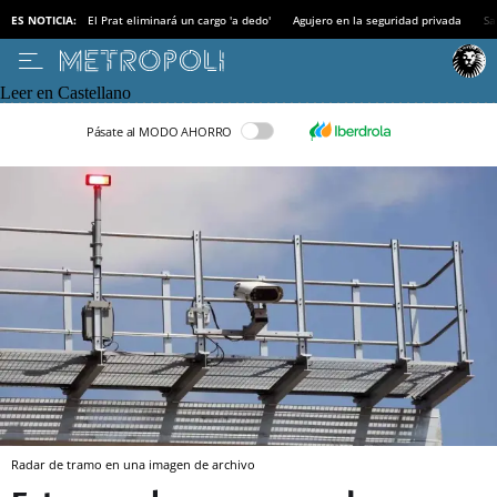
ES NOTICIA:
El Prat eliminará un cargo 'a dedo'
Agujero en la seguridad privada
Sa
Leer en Castellano
Pásate al MODO AHORRO
Radar de tramo en una imagen de archivo