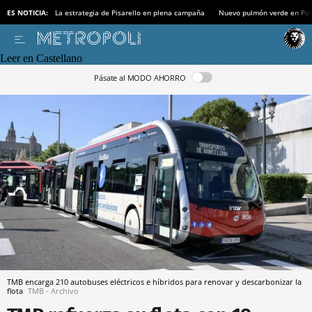
ES NOTICIA:
La estrategia de Pisarello en plena campaña
Nuevo pulmón verde en Po
Leer en Castellano
Pásate al MODO AHORRO
TMB encarga 210 autobuses eléctricos e híbridos para renovar y descarbonizar la
flota
TMB - Archivo