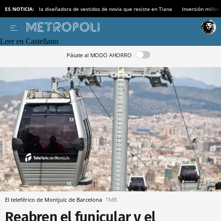
ES NOTICIA:
la diseñadora de vestidos de novia que resiste en Tiana
Inversión millon
Leer en Castellano
Pásate al MODO AHORRO
El teleférico de Montjuïc de Barcelona
TMB
Reabren el funicular y el