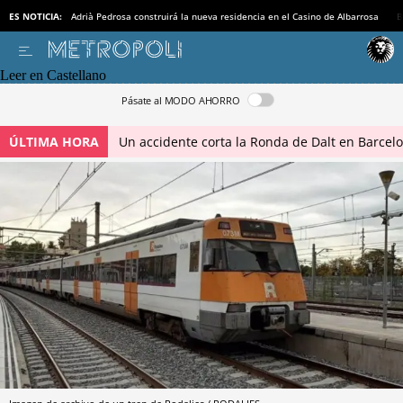
ES NOTICIA:
Adrià Pedrosa construirá la nueva residencia en el Casino de Albarrosa
B
Leer en Castellano
Pásate al MODO AHORRO
ÚLTIMA HORA
Un accidente corta la Ronda de Dalt en Barcel