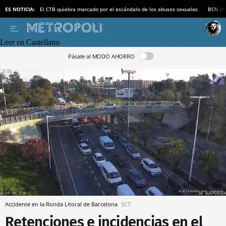
ES NOTICIA:
El CTB quiebra marcado por el escándalo de los abusos sexuales
BCN inv
Leer en Castellano
Pásate al MODO AHORRO
Accidente en la Ronda Litoral de Barcelona
SCT
Retenciones e incidencias en el