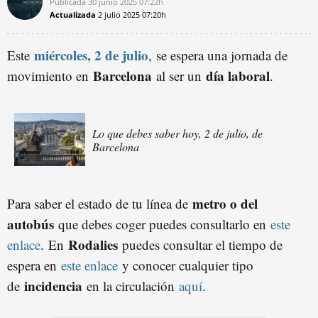
Publicada
30 junio 2025
07:22h
Actualizada
2 julio 2025
07:20h
miércoles, 2 de julio
Este
,
se espera una jornada de
Barcelona
día laboral
movimiento en
al ser un
.
Lo que debes saber hoy, 2 de julio, de
Barcelona
metro o del
Para saber el estado de tu línea de
autobús
que debes coger puedes consultarlo en
este
Rodalies
enlace
. En
puedes consultar el tiempo de
espera en
este enlace
y conocer cualquier tipo
incidencia
de
en la circulación
aquí
.