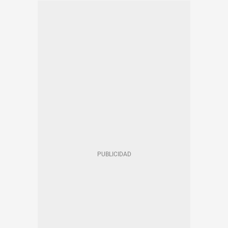
RENFE BARCELONA
METRO BARCELONA
TRANVÍA
TRANSPORTE
TRÁFICO
AUTOBÚS
RODALIES
EN CATALÀ