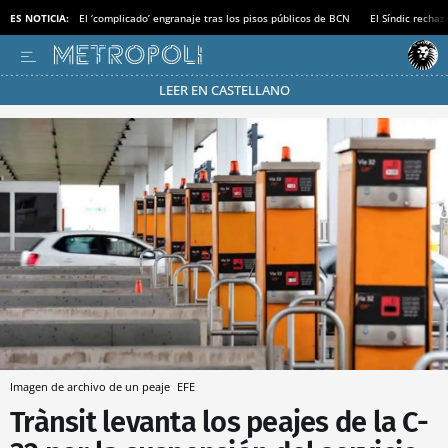
ES NOTICIA:
El ‘complicado’ engranaje tras los pisos públicos de BCN
El Síndic recha
LEER EN CASTELLANO
Pásate al MODO AHORRO
Imagen de archivo de un peaje
EFE
Trànsit levanta los peajes de la C-