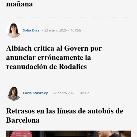
mañana
Sofía Díaz
22 enero 2026
10:05h
Albiach critica al Govern por
anunciar erróneamente la
reanudación de Rodalies
Carla Stavraky
22 enero 2026
10:05h
Retrasos en las líneas de autobús de
Barcelona