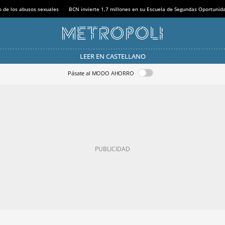
o de los abusos sexuales
BCN invierte 1,7 millones en su Escuela de Segundas Oportunid
LEER EN CASTELLANO
Pásate al MODO AHORRO