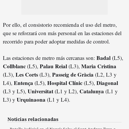
Por ello, el consistorio recomienda el uso del metro,
que se reforzará con más personal en las estaciones del
recorrido para poder adoptar medidas de control.
Badal
Las estaciones de metro más cercanas son:
(L5),
Collblanc
Palau Reial
Maria Cristina
(L5),
(L3),
Les Corts
Passeig de Gràcia
(L3),
(L3),
(L2, L3 y
Entença
Hospital Clínic
Diagonal
L4),
(L5),
(L5),
Universitat
Catalunya
(L3 y L5),
(L1 y L2),
(L1 y
Urquinaona
L3) y
(L1 y L4).
Noticias relacionadas