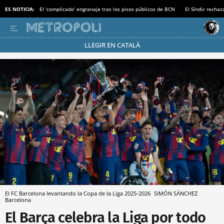
ES NOTICIA:
El ‘complicado’ engranaje tras los pisos públicos de BCN
El Síndic recha
LLEGIR EN CATALÀ
Pásate al MODO AHORRO
El FC Barcelona levantando la Copa de la Liga 2025-2026
SIMÓN SÁNCHEZ
Barcelona
El Barça celebra la Liga por todo