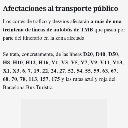
Afectaciones al transporte público
a más de una
Los cortes de tráfico y desvíos afectarán
treintena de líneas de autobús de TMB
que pasan por
parte del itinerario en la zona afectada
D20
D40
D50
Se trata, concretamente, de las líneas
,
,
,
H8
H10
H12
H16
V1
V3
V5
V7
V9
V11
V13
,
,
,
,
,
,
,
,
,
,
,
X1
X3
6
7
19
22
24
27
52
54
55
59
63
67
,
,
,
,
,
,
,
,
,
,
,
,
,
,
68
70
78
113
157
175
,
,
,
,
,
y las rutas azul y roja del
Barcelona Bus Turístic.