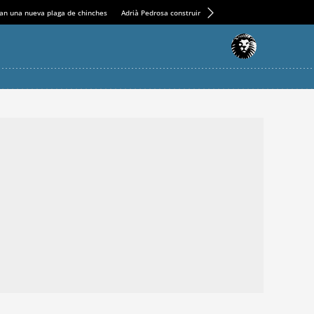
an una nueva plaga de chinches
Adrià Pedrosa construirá la nueva residencia en el Casin