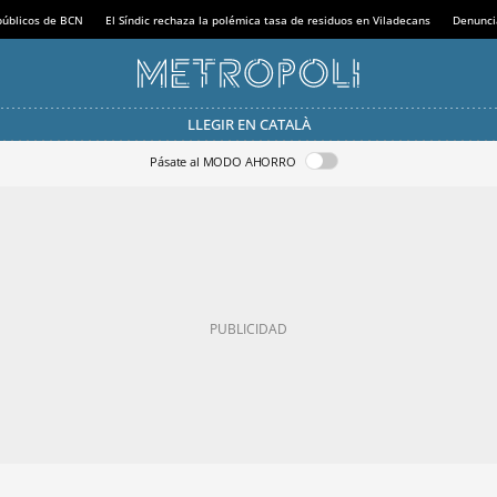
 públicos de BCN
El Síndic rechaza la polémica tasa de residuos en Viladecans
Denunci
LLEGIR EN CATALÀ
Pásate al MODO AHORRO