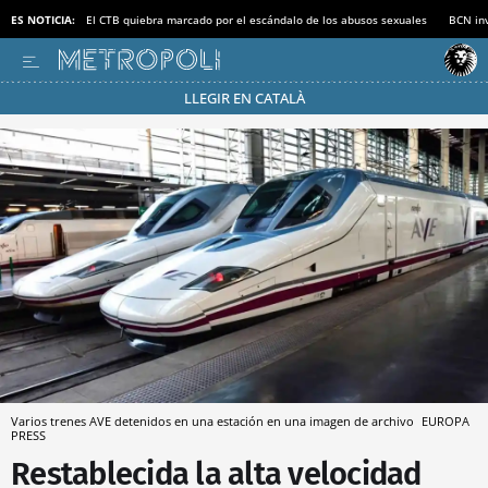
ES NOTICIA:
El CTB quiebra marcado por el escándalo de los abusos sexuales
BCN inv
LLEGIR EN CATALÀ
Pásate al MODO AHORRO
Varios trenes AVE detenidos en una estación en una imagen de archivo
EUROPA
PRESS
Restablecida la alta velocidad