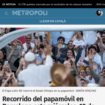
ES NOTICIA:
El CTB quiebra marcado por el escándalo de los abusos sexuales
BCN inv
LLEGIR EN CATALÀ
Pásate al MODO AHORRO
El Papa León XIV recorre el Estadi Olímpic en su papamóvil
SIMÓN SÁNCHEZ
Recorrido del papamóvil en