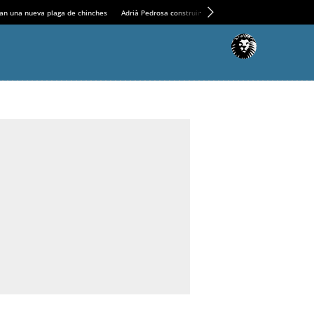
an una nueva plaga de chinches
Adrià Pedrosa construirá la nueva residencia en el Casin