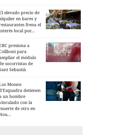
El elevado precio de
alquiler en bares y
restaurantes frena el
interés local por...
ERC presiona a
Collboni para
ampliar el módulo
de socorristas de
Sant Sebastià
Los Mossos
d'Esquadra detienen
a un hombre
vinculado con la
muerte de otro en
Nou...