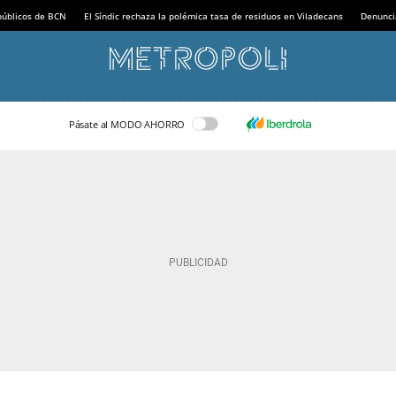
 públicos de BCN
El Síndic rechaza la polémica tasa de residuos en Viladecans
Denunci
Pásate al MODO AHORRO