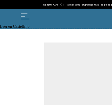
ES NOTICIA:
El ‘complicado’ engranaje tras los pisos
Leer en Castellano