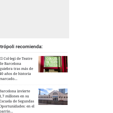
trópoli recomienda:
El Col·legi de Teatre
de Barcelona
quiebra tras más de
40 años de historia
marcado...
Barcelona invierte
1,7 millones en su
Escuela de Segundas
Oportunidades: en el
barrio...