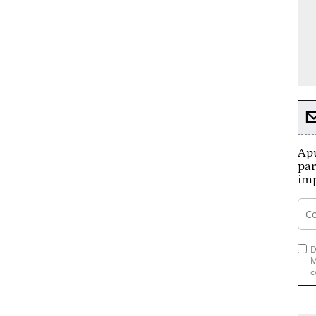
Apú
par
imp
D
M
c