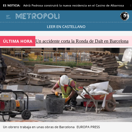
ES NOTICIA:
Adrià Pedrosa construirá la nueva residencia en el Casino de Albarrosa
B
LEER EN CASTELLANO
Pásate al MODO AHORRO
ÚLTIMA HORA
Un accidente corta la Ronda de Dalt en Barcelona
Un obrero trabaja en unas obras de Barcelona
EUROPA PRESS