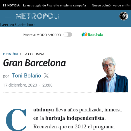
ES NOTICIA:
La estrategia de Pisarello en plena campaña
Nuevo pulmón verde en Po
Leer en Castellano
Pásate al MODO AHORRO
OPINIÓN
LA COLUMNA
Gran Barcelona
Toni Bolaño
17 diciembre, 2023
23:00
C
atalunya
lleva años paralizada, inmersa
burbuja independentista
en la
.
Recuerden que en 2012 el programa